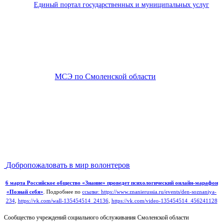
Единый портал государственных и муниципальных услуг
МСЭ по Смоленской области
Добропожаловать в мир волонтеров
6 марта Российское общество «Знание» проведет психологический онлайн-марафон
«Познай себя»
. Подробнее по
ссылке: https://www.znanierussia.ru/events/den-soznaniya-
234
,
https://vk.com/wall-135454514_24136
,
https://vk.com/video-135454514_456241128
Сообщество учреждений социального обслуживания Смоленской области