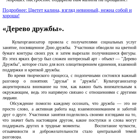
Подробнее: Цветет калина, взгляд невинный, нежна собой и
хороша!
«Дерево дружбы».
Культорганизатор провела с получателями социальных услуг
занятие, посвященное Дню дружбы. Участники обводили на цветной
бумаге контуры своих рук и затем вырезали получившиеся фигуры.
Из этих ярких фигур был сложен интересный арт - объект — "Дерево
Дружбы", которое стало для всех олицетворением единения, взаимной
поддержки и крепкой дружбы.
Во время творческого процесса, с подопечными состоялся важный
разговор о понятиях "друзья" и "дружба". Культорганизатор
акцентировала внимание на том, как важно быть внимательным к
окружающим, ведь это напрямую связано с отношениями с другими
людьми.
Обсуждение помогло каждому осознать, что дружба — это не
просто слово, а активная работа над взаимопониманием и заботой
друг о друге. Участники занятия поделились своими взглядами на то,
что значит быть настоящим другом, какие поступки и слова могут
поддержать других в трудные моменты. Воспитание чуткости,
отзывчивости и доброжелательности стало центральной темой
разговора.