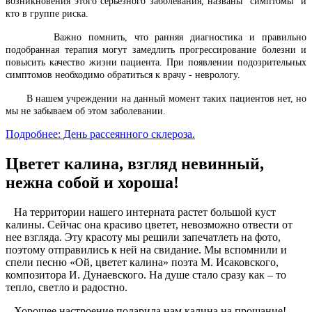
возникновения этого серьезного заболевания, названы симптомы и
кто в группе риска.
Важно помнить, что ранняя диагностика и правильно
подобранная терапия могут замедлить прогрессирование болезни и
повысить качество жизни пациента. При появлении подозрительных
симптомов необходимо обратиться к врачу - неврологу.
В нашем учреждении на данный момент таких пациентов нет, но
мы не забываем об этом заболевании.
Подробнее: День рассеянного склероза.
Цветет калина, взгляд невинный,
нежна собой и хороша!
На территории нашего интерната растет большой куст
калины. Сейчас она красиво цветет, невозможно отвести от
нее взгляда. Эту красоту мы решили запечатлеть на фото,
поэтому отправились к ней на свидание. Мы вспомнили и
спели песню «Ой, цветет калина» поэта М. Исаковского,
композитора И. Дунаевского. На душе стало сразу как – то
тепло, светло и радостно.
Хорошее настроение подарила нам калина на прощание!