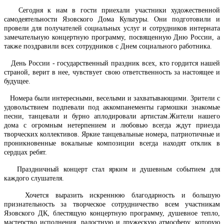
Сегодня к нам в гости приехали участники художественной
самодеятельности Язовского Дома Культуры. Они подготовили и
провели для получателей социальных услуг и сотрудников интерната
замечательную концертную программу, посвященную Дню России, а
также поздравили всех сотрудников с Днем социального работника.
День России - государственный праздник всех, кто гордится нашей
страной, верит в нее, чувствует свою ответственность за настоящее и
будущее.
Номера были интересными, веселыми и захватывающими. Зрители с
удовольствием подпевали под аккомпанементы гармошки знакомые
песни, танцевали и бурно аплодировали артистам.Жители нашего
дома с огромным нетерпением и любовью всегда ждут приезда
творческих коллективов. Яркие танцевальные номера, патриотичные и
проникновенные вокальные композиции всегда находят отклик в
сердцах ребят.
Праздничный концерт стал ярким и душевным событием для
каждого слушателя.
Хочется выразить искреннюю благодарность и большую
признательность за творческое сотрудничество всем участникам
Язовского ДК, блестящую концертную программу, душевное тепло,
мастерство исполнения, радостную и дружескую атмосферу, которую