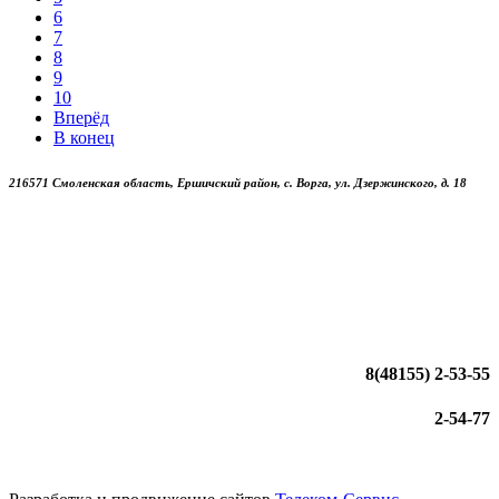
6
7
8
9
10
Вперёд
В конец
216571 Смоленская область, Ершичский район, с. Ворга, ул. Дзержинского, д. 18
8(48155)
2-53-55
2-54-77